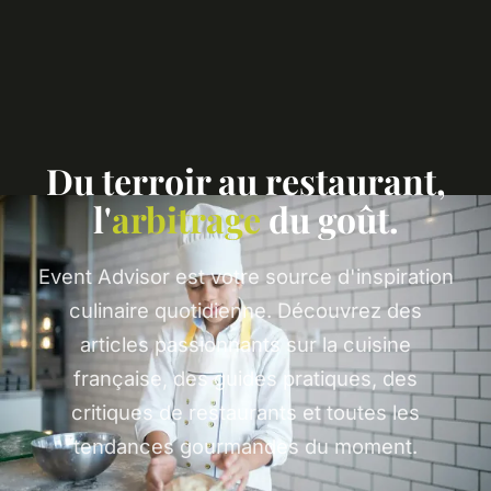
Du terroir au restaurant,
l'
arbitrage
du goût.
Event Advisor est votre source d'inspiration
culinaire quotidienne. Découvrez des
articles passionnants sur la cuisine
française, des guides pratiques, des
critiques de restaurants et toutes les
tendances gourmandes du moment.