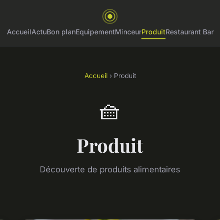
Accueil
Actu
Bon plan
Equipement
Minceur
Produit
Restaurant Bar
Accueil
› Produit
🧺
Produit
Découverte de produits alimentaires