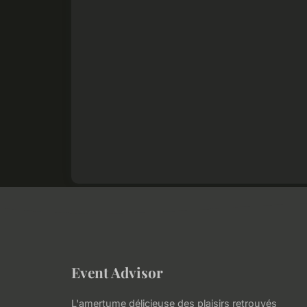
Event Advisor
L'amertume délicieuse des plaisirs retrouvés